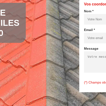
Vos coordo
DE
Nom *
ILES
Email *
0
Message
(*) Champs obl