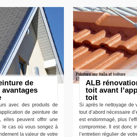
einture de
ALB rénovation
s avantages
toit avant l’ap
e
toit
jours avec des produits de
Si après le nettoyage de v
’application de peinture de
tout d’abord nécessaire d’e
, elles peuvent offrir une
est endommagé, plus l’effi
s le cas où vous songez à
compromise. Il est donc i
ndement la valeur de votre
l’entretien régulier de vot