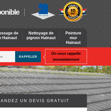
ponible
ssage de
Nettoyage de
Peinture
re Hainaut
pignon Hainaut
mur
Hainaut
On vous rappelle
immediatement
ANDEZ UN DEVIS GRATUIT