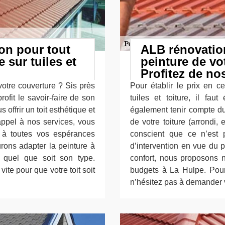
on pour tout
ALB rénovatio
 sur tuiles et
peinture de vot
Profitez de no
otre couverture ? Sis près
Pour établir le prix en c
ofit le savoir-faire de son
tuiles et toiture, il faut
offrir un toit esthétique et
également tenir compte du 
appel à nos services, vous
de votre toiture (arrondi,
t à toutes vos espérances
conscient que ce n’est 
rons adapter la peinture à
d’intervention en vue du p
t quel que soit son type.
confort, nous proposons n
ite pour que votre toit soit
budgets à La Hulpe. Pour 
n’hésitez pas à demander 