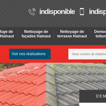
indisponible
indis
fuge de
Nettoyage de
Nettoyage de
Demou
 Hainaut
façades Hainaut
terrasse Hainaut
toitu
Voir nos réalisations
DEM