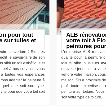
on pour tout
ALB rénovation
 sur tuiles et
votre toit à F
peintures pour
otre couverture ? Sis près
L’entreprise ALB rénovati
ofit le savoir-faire de son
qualité pour la peinture d
offrir un toit esthétique et
toiture offre plusieurs a
appel à nos services, vous
nouvelle jeunesse à votr
t à toutes vos espérances
vendre votre maison, vous
rons adapter la peinture à
maison. Sis à proximité d
t quel que soit son type.
profit toute l’expertise d
ite pour que votre toit soit
peinture sur toiture. Nous
soit votre type de toiture.