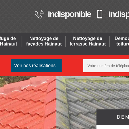
indisponible
indis
fuge de
Nettoyage de
Nettoyage de
Demou
 Hainaut
façades Hainaut
terrasse Hainaut
toitu
Voir nos réalisations
DEM