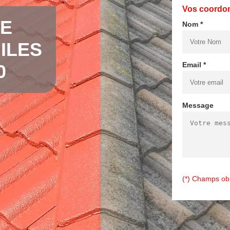
Vos coordo
DE
Nom *
ILES
Email *
0
Message
(*) Champs obl