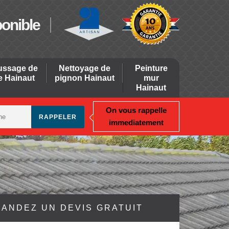
ponible
ssage de
Nettoyage de
Peinture
re Hainaut
pignon Hainaut
mur
Hainaut
On vous rappelle
immediatement
ANDEZ UN DEVIS GRATUIT