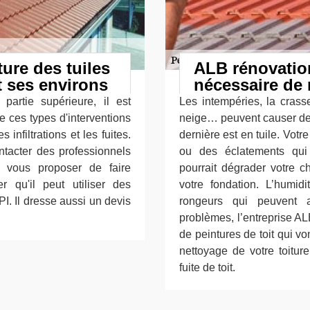
ture des tuiles
ALB rénovation
t ses environs
nécessaire de 
 partie supérieure, il est
Les intempéries, la crasse
e ces types d'interventions
neige… peuvent causer des 
 infiltrations et les fuites.
dernière est en tuile. Votre
ontacter des professionnels
ou des éclatements qui e
 vous proposer de faire
pourrait dégrader votre ch
r qu'il peut utiliser des
votre fondation. L’humid
I. Il dresse aussi un devis
rongeurs qui peuvent a
problèmes, l’entreprise AL
de peintures de toit qui v
nettoyage de votre toitur
fuite de toit.