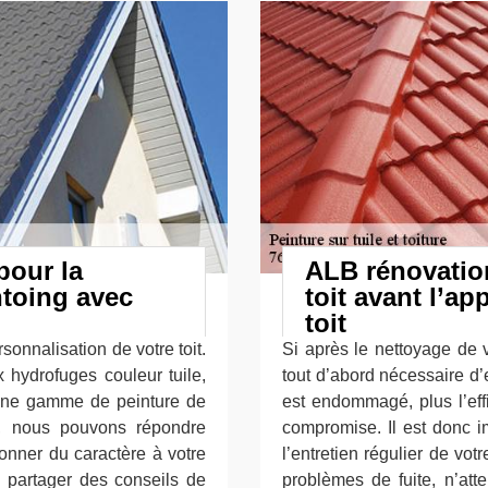
pour la
ALB rénovation
ntoing avec
toit avant l’ap
toit
sonnalisation de votre toit.
Si après le nettoyage de v
 hydrofuges couleur tuile,
tout d’abord nécessaire d’e
 une gamme de peinture de
est endommagé, plus l’effi
s, nous pouvons répondre
compromise. Il est donc i
onner du caractère à votre
l’entretien régulier de vot
 partager des conseils de
problèmes de fuite, n’att