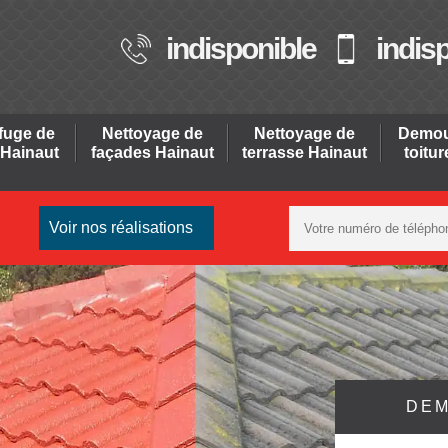
indisponible
indis
fuge de
Nettoyage de
Nettoyage de
Demou
 Hainaut
façades Hainaut
terrasse Hainaut
toitu
Voir nos réalisations
DEM