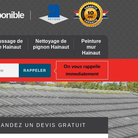
ponible
ssage de
Nettoyage de
Peinture
re Hainaut
pignon Hainaut
mur
Hainaut
On vous rappelle
immediatement
ANDEZ UN DEVIS GRATUIT