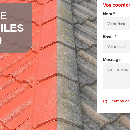
Vos coordo
DE
Nom *
ILES
Email *
0
Message
(*) Champs obl