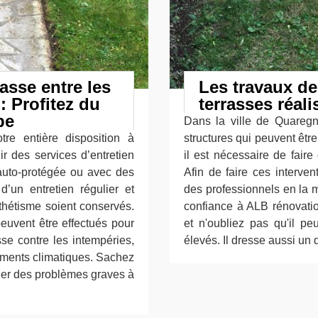
asse entre les
Les travaux de
 Profitez du
terrasses réal
pe
Dans la ville de Quaregn
re entière disposition à
structures qui peuvent êtr
r des services d’entretien
il est nécessaire de fair
, auto-protégée ou avec des
Afin de faire ces interventi
d’un entretien régulier et
des professionnels en la m
thétisme soient conservés.
confiance à ALB rénovatio
peuvent être effectués pour
et n'oubliez pas qu'il pe
sse contre les intempéries,
élevés. Il dresse aussi un
gements climatiques. Sachez
uer des problèmes graves à