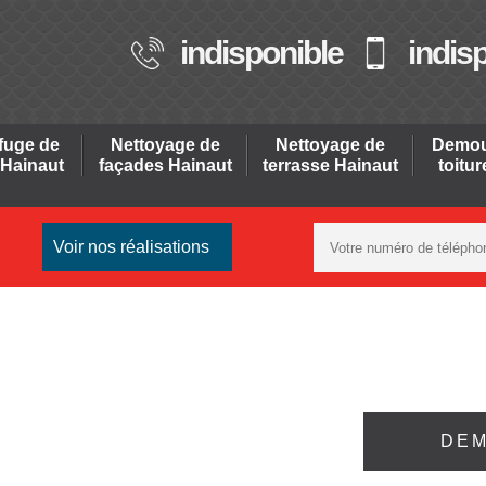
indisponible
indis
fuge de
Nettoyage de
Nettoyage de
Demou
 Hainaut
façades Hainaut
terrasse Hainaut
toitu
Voir nos réalisations
DEM