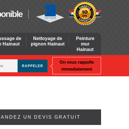
ponible
ssage de
Nettoyage de
Peinture
re Hainaut
pignon Hainaut
mur
Hainaut
On vous rappelle
immediatement
ANDEZ UN DEVIS GRATUIT