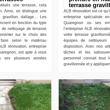
terrasse gravi
itués une terrasse, cela
. Ainsi, on distingue une
ALB rénovation est ce qu’i
e, gravillon, dallage… Les
entreprise spécialiste 
encient en fonction du type
Quaregnon ou ses envi
e de nettoyage de terrasse
l’entreprise ALB rénovati
rienter sur le choix des
votre terrasse gravillonn
faire selon le matériau
équipes de nettoyeurs 
ALB rénovation, entreprise
disposition. Avec nos art
uaregnon, est apte à vous
tâches et les salissure
 à ses plusieurs années
personnel connait tous l
gravillonnée et y appliquer