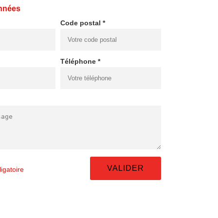
nnées
Code postal *
Téléphone *
igatoire