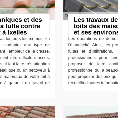
hniques et des
Les travaux d
a lutte contre
toits des mais
 à Ixelles
et ses environ
 pas toujours les mêmes. En
Les opérations de démous
r s’adapter aux type de
l'étanchéité. Ainsi, les p
ant l’ampleur de la crasse.
fuites et d'infiltration
nt être difficile d’accès.
professionnels pour fai
 il faut faire très attention
proposer de faire conf
étallique ou un nettoyeur à
professionnel qui a beauc
s matériaux de votre toit à
peut proposer des prix qui
te à garantir un travail de
recueillir d'autres informat