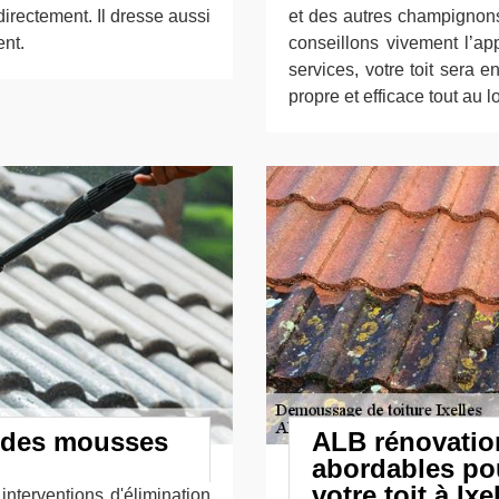
directement. Il dresse aussi
et des autres champignons
ent.
conseillons vivement l’ap
services, votre toit sera 
propre et efficace tout au 
n des mousses
ALB rénovation
abordables po
votre toit à Ixe
 interventions d'élimination