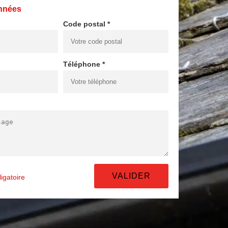
nnées
Code postal *
Téléphone *
igatoire