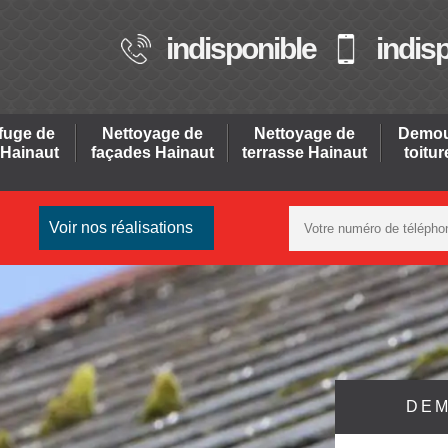
indisponible
indis
fuge de
Nettoyage de
Nettoyage de
Demou
 Hainaut
façades Hainaut
terrasse Hainaut
toitu
Voir nos réalisations
DEM