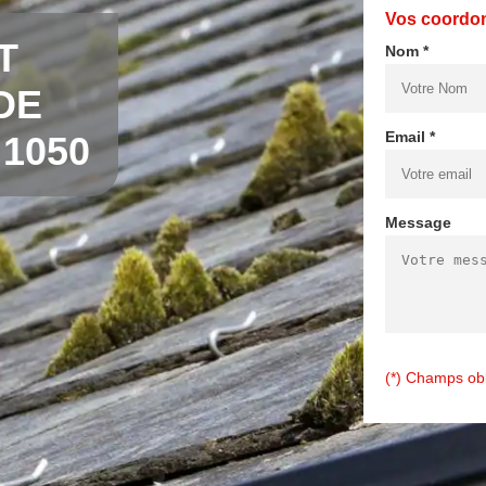
Vos coordo
T
Nom *
DE
Email *
 1050
Message
(*) Champs obl