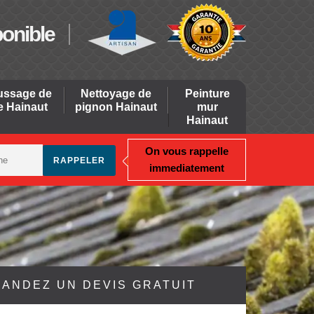
ponible
ssage de
Nettoyage de
Peinture
re Hainaut
pignon Hainaut
mur
Hainaut
On vous rappelle
immediatement
ANDEZ UN DEVIS GRATUIT