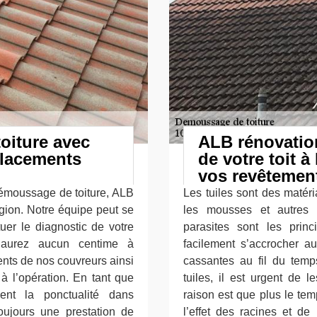
oiture avec
ALB rénovatio
placements
de votre toit à 
vos revêtement
démoussage de toiture, ALB
Les tuiles sont des matéri
égion. Notre équipe peut se
les mousses et autres 
uer le diagnostic de votre
parasites sont les prin
’aurez aucun centime à
facilement s’accrocher au
nts de nos couvreurs ainsi
cassantes au fil du tem
à l’opération. En tant que
tuiles, il est urgent de 
ent la ponctualité dans
raison est que plus le te
toujours une prestation de
l’effet des racines et de