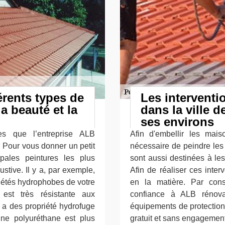
érents types de
Les interventi
a beauté et la
dans la ville 
ses environs
es que l’entreprise ALB
Afin d'embellir les maiso
t. Pour vous donner un petit
nécessaire de peindre les 
pales peintures les plus
sont aussi destinées à les p
ustive. Il y a, par exemple,
Afin de réaliser ces inter
riétés hydrophobes de votre
en la matière. Par con
 est très résistante aux
confiance à ALB rénovati
e a des propriété hydrofuge
équipements de protection 
sine polyuréthane est plus
gratuit et sans engagement