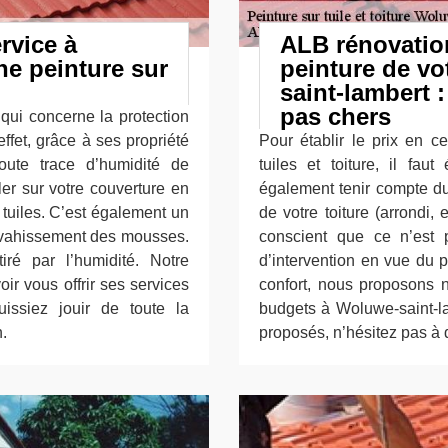
rvice à
ALB rénovatio
ne peinture sur
peinture de vo
saint-lambert :
pas chers
 qui concerne la protection
 effet, grâce à ses propriété
Pour établir le prix en c
oute trace d’humidité de
tuiles et toiture, il faut
ler sur votre couverture en
également tenir compte du 
 tuiles. C’est également un
de votre toiture (arrondi,
envahissement des mousses.
conscient que ce n’est 
ré par l’humidité. Notre
d’intervention en vue du p
ir vous offrir ses services
confort, nous proposons n
issiez jouir de toute la
budgets à Woluwe-saint-la
n.
proposés, n’hésitez pas à