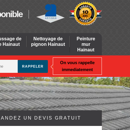
ponible
ssage de
Nettoyage de
Peinture
re Hainaut
pignon Hainaut
mur
Hainaut
On vous rappelle
immediatement
ANDEZ UN DEVIS GRATUIT