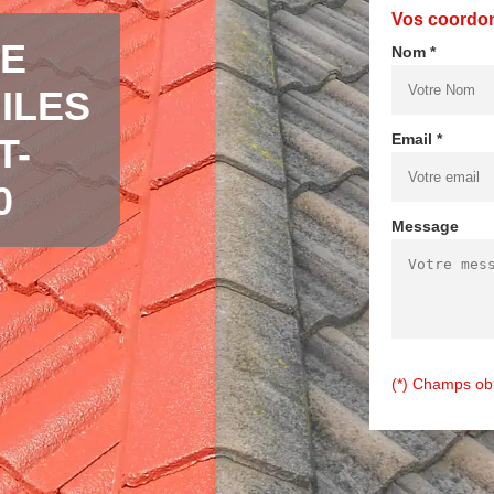
Vos coordo
DE
Nom *
ILES
Email *
T-
0
Message
(*) Champs obl