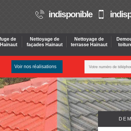
indisponible
indis
fuge de
Nettoyage de
Nettoyage de
Demou
 Hainaut
façades Hainaut
terrasse Hainaut
toitu
Voir nos réalisations
DEM