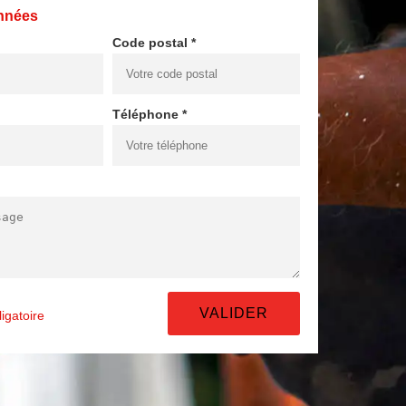
nnées
Code postal *
Téléphone *
igatoire