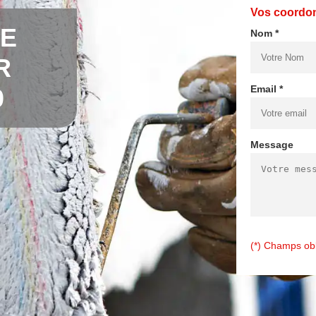
Vos coordo
DE
Nom *
R
Email *
0
Message
(*) Champs obl