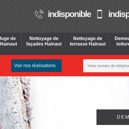
indisponible
indis
fuge de
Nettoyage de
Nettoyage de
Demou
 Hainaut
façades Hainaut
terrasse Hainaut
toitu
Voir nos réalisations
DEM