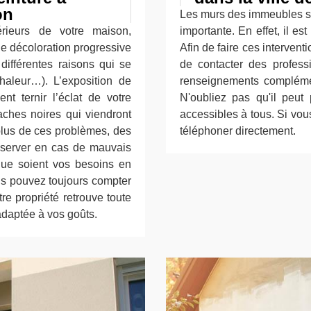
on
Les murs des immeubles so
érieurs de votre maison,
importante. En effet, il es
e décoloration progressive
Afin de faire ces intervent
différentes raisons qui se
de contacter des profess
haleur…). L’exposition de
renseignements complément
nt ternir l’éclat de votre
N'oubliez pas qu'il peut 
taches noires qui viendront
accessibles à tous. Si vou
plus de ces problèmes, des
téléphoner directement.
observer en cas de mauvais
que soient vos besoins en
ous pouvez toujours compter
re propriété retrouve toute
adaptée à vos goûts.