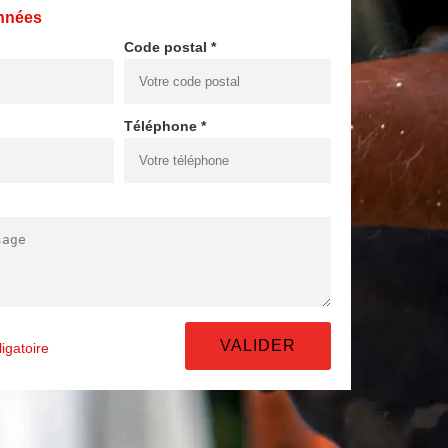
nnées
Code postal *
Téléphone *
igatoire