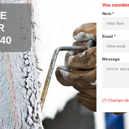
Vos coordo
DE
Nom *
R
Email *
40
Message
(*) Champs obl