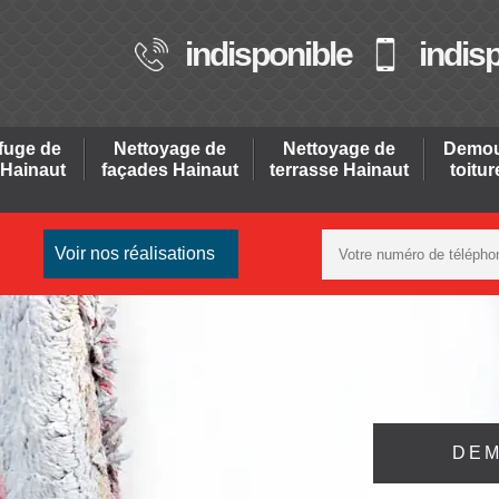
indisponible
indis
fuge de
Nettoyage de
Nettoyage de
Demou
 Hainaut
façades Hainaut
terrasse Hainaut
toitu
Voir nos réalisations
DEM