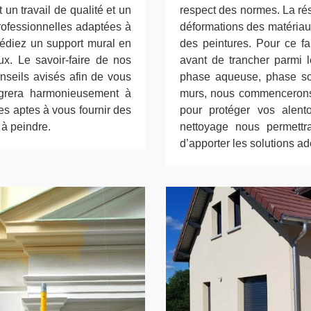
 un travail de qualité et un
respect des normes. La rés
rofessionnelles adaptées à
déformations des matériaux
édiez un support mural en
des peintures. Pour ce f
ux. Le savoir-faire de nos
avant de trancher parmi l
nseils avisés afin de vous
phase aqueuse, phase so
ntégrera harmonieusement à
murs, nous commencerons t
es aptes à vous fournir des
pour protéger vos alent
 à peindre.
nettoyage nous permettra
d’apporter les solutions a