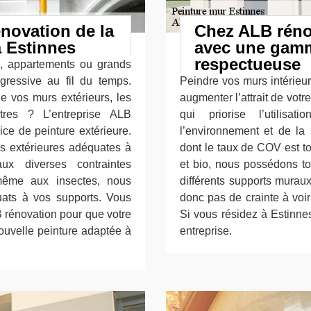
novation de la
Chez ALB rénov
à Estinnes
avec une gamm
respectueuse
s, appartements ou grands
gressive au fil du temps.
Peindre vos murs intérieur
e vos murs extérieurs, les
augmenter l’attrait de votr
res ? L’entreprise ALB
qui priorise l’utilis
ce de peinture extérieure.
l’environnement et de la 
es extérieures adéquates à
dont le taux de COV est to
ux diverses contraintes
et bio, nous possédons to
même aux insectes, nous
différents supports muraux
uats à vos supports. Vous
donc pas de crainte à voir
B rénovation pour que votre
Si vous résidez à Estinne
ouvelle peinture adaptée à
entreprise.