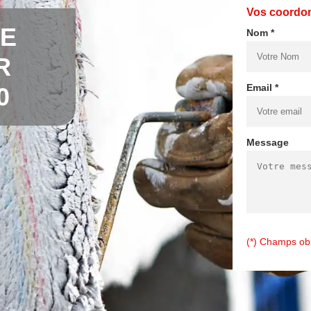
Vos coordo
DE
Nom *
R
Email *
0
Message
(*) Champs obl