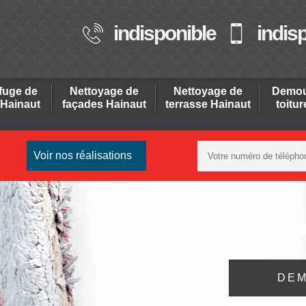
indisponible
indis
fuge de
Nettoyage de
Nettoyage de
Demou
 Hainaut
façades Hainaut
terrasse Hainaut
toitu
Voir nos réalisations
DEM