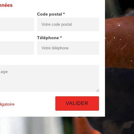
nnées
Code postal *
Téléphone *
igatoire