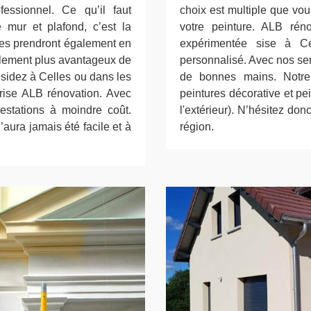
essionnel. Ce qu’il faut
choix est multiple que vo
e mur et plafond, c’est la
votre peinture. ALB réno
ures prendront également en
expérimentée sise à Ce
galement plus avantageux de
personnalisé. Avec nos ser
ésidez à Celles ou dans les
de bonnes mains. Notre 
prise ALB rénovation. Avec
peintures décorative et pe
restations à moindre coût.
l'extérieur). N’hésitez do
n’aura jamais été facile et à
région.