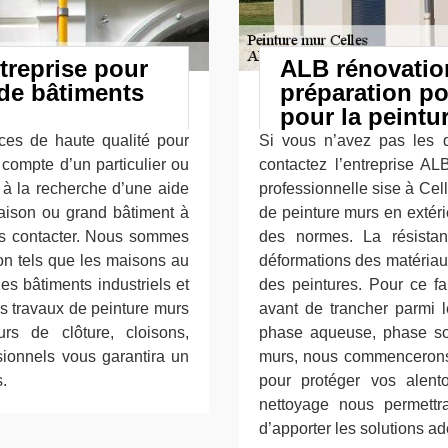
treprise pour
ALB rénovatio
 de bâtiments
préparation po
pour la peintu
ices de haute qualité pour
Si vous n’avez pas les q
 compte d’un particulier ou
contactez l’entreprise A
s à la recherche d’une aide
professionnelle sise à Cel
maison ou grand bâtiment à
de peinture murs en extéri
ous contacter. Nous sommes
des normes. La résistan
ion tels que les maisons au
déformations des matériaux
es bâtiments industriels et
des peintures. Pour ce f
es travaux de peinture murs
avant de trancher parmi l
rs de clôture, cloisons,
phase aqueuse, phase so
sionnels vous garantira un
murs, nous commencerons t
s.
pour protéger vos alent
nettoyage nous permettra
d’apporter les solutions a