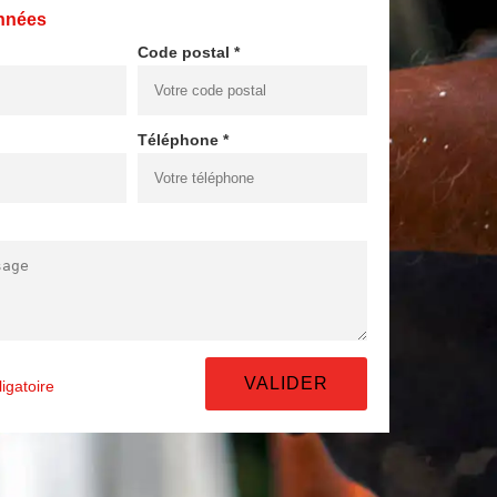
nnées
Code postal *
Téléphone *
igatoire