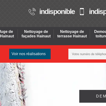
indisponible
indis
fuge de
Nettoyage de
Nettoyage de
Demou
 Hainaut
façades Hainaut
terrasse Hainaut
toitu
Voir nos réalisations
DEM