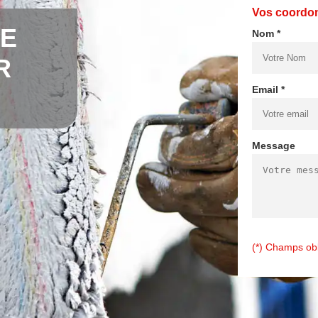
Vos coordo
DE
Nom *
R
Email *
Message
(*) Champs obl