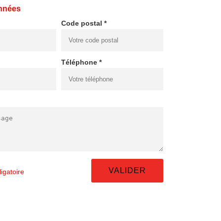
nnées
Code postal *
Téléphone *
igatoire