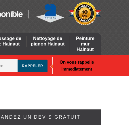
ponible
ssage de
Nettoyage de
Peinture
re Hainaut
pignon Hainaut
mur
Hainaut
On vous rappelle
immediatement
ANDEZ UN DEVIS GRATUIT