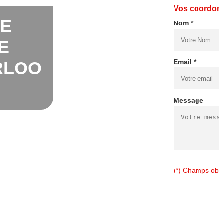
Vos coordo
DE
Nom *
E
Email *
RLOO
Message
(*) Champs obl