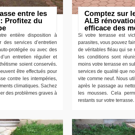
asse entre les
Comptez sur le
 Profitez du
ALB rénovatio
pe
efficace des m
re entière disposition à
Si votre terrasse est v
r des services d’entretien
parasites, vous pouvez fa
, auto-protégée ou avec des
de véritables fléau qui se
d’un entretien régulier et
les conditions sont réuni
thétisme soient conservés.
moins votre terrasse en su
peuvent être effectués pour
services de qualité que no
sse contre les intempéries,
vite comme neuf. Nous uti
gements climatiques. Sachez
après le passage au netto
uer des problèmes graves à
les mousses. Cela perme
restants sur votre terrasse.