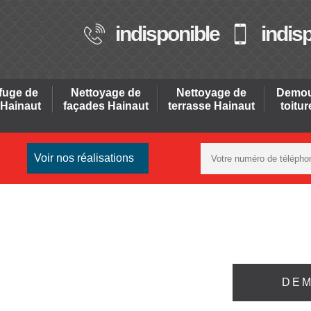
indisponible
indis
fuge de
Nettoyage de
Nettoyage de
Demou
 Hainaut
façades Hainaut
terrasse Hainaut
toitu
Voir nos réalisations
DEM