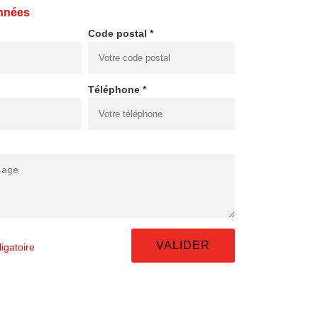
nnées
Code postal *
Téléphone *
igatoire