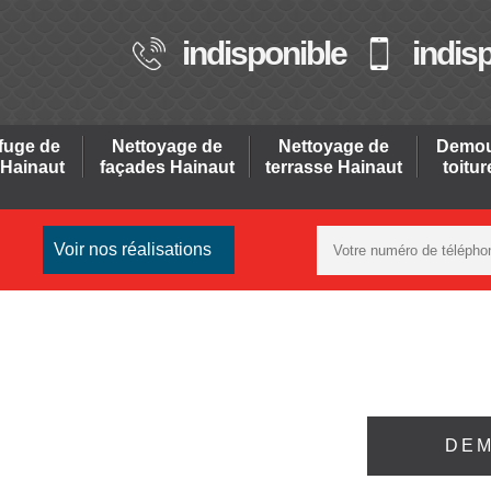
indisponible
indis
fuge de
Nettoyage de
Nettoyage de
Demou
 Hainaut
façades Hainaut
terrasse Hainaut
toitu
Voir nos réalisations
DEM