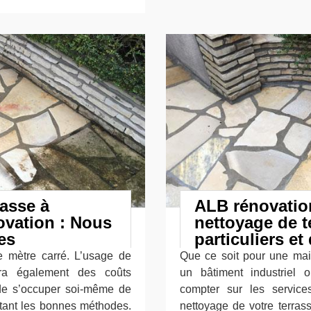
rasse à
ALB rénovation
ovation : Nous
nettoyage de t
es
particuliers e
e mètre carré. L’usage de
Que ce soit pour une mais
uera également des coûts
un bâtiment industriel
e de s’occuper soi-même de
compter sur les service
ectant les bonnes méthodes.
nettoyage de votre terra