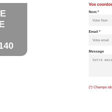
Vos coordo
DE
Nom *
E
Email *
140
Message
(*) Champs obl