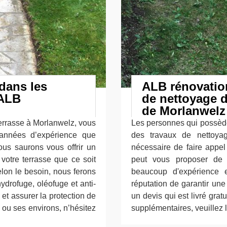
dans les
ALB rénovation
 ALB
de nettoyage d
de Morlanwelz 
terrasse à Morlanwelz, vous
Les personnes qui possèden
années d’expérience que
des travaux de nettoyag
ous saurons vous offrir un
nécessaire de faire appel
 votre terrasse que ce soit
peut vous proposer de 
lon le besoin, nous ferons
beaucoup d'expérience e
drofuge, oléofuge et anti-
réputation de garantir une 
 et assurer la protection de
un devis qui est livré gra
 ou ses environs, n’hésitez
supplémentaires, veuillez 