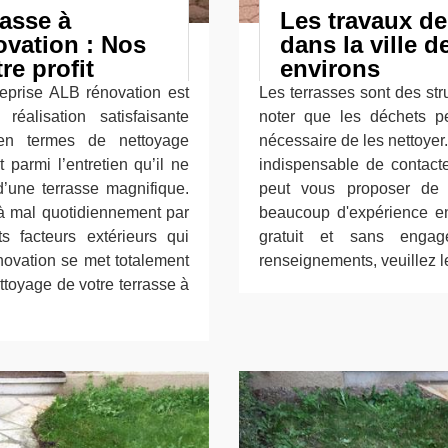
rasse à
Les travaux de
vation : Nos
dans la ville 
re profit
environs
reprise ALB rénovation est
Les terrasses sont des stru
éalisation satisfaisante
noter que les déchets p
 en termes de nettoyage
nécessaire de les nettoyer. 
 parmi l’entretien qu’il ne
indispensable de contacte
d’une terrasse magnifique.
peut vous proposer de 
 à mal quotidiennement par
beaucoup d'expérience en 
ts facteurs extérieurs qui
gratuit et sans enga
novation se met totalement
renseignements, veuillez l
ettoyage de votre terrasse à