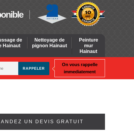
ponible
ssage de
Nettoyage de
Peinture
re Hainaut
pignon Hainaut
mur
Hainaut
On vous rappelle
immediatement
ANDEZ UN DEVIS GRATUIT