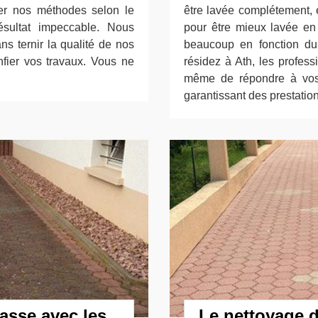
er nos méthodes selon le
être lavée complétement, e
résultat impeccable. Nous
pour être mieux lavée en 
ns ternir la qualité de nos
beaucoup en fonction du t
nfier vos travaux. Vous ne
résidez à Ath, les profess
même de répondre à vos
garantissant des prestation
rasse avec les
Le nettoyage d