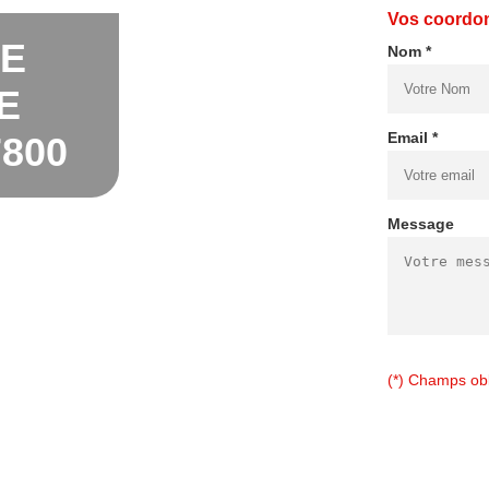
Vos coordo
DE
Nom *
E
Email *
800
Message
(*) Champs obl