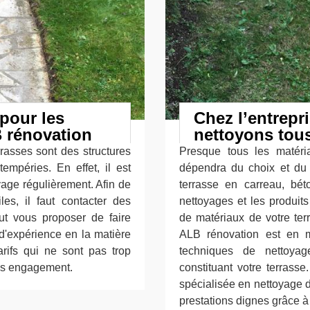
pour les
Chez l’entrepr
B rénovation
nettoyons tous
rrasses sont des structures
Presque tous les matéri
mpéries. En effet, il est
dépendra du choix et du 
yage régulièrement. Afin de
terrasse en carreau, béto
iles, il faut contacter des
nettoyages et les produits
eut vous proposer de faire
de matériaux de votre ter
d'expérience en la matière
ALB rénovation est en m
arifs qui ne sont pas trop
techniques de nettoyag
ans engagement.
constituant votre terrass
spécialisée en nettoyage d
prestations dignes grâce à