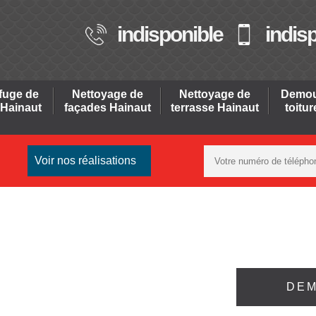
indisponible
indis
fuge de
Nettoyage de
Nettoyage de
Demou
 Hainaut
façades Hainaut
terrasse Hainaut
toitu
Voir nos réalisations
DEM