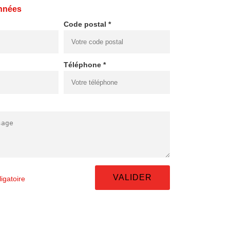
nnées
Code postal *
Téléphone *
igatoire