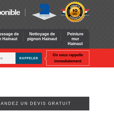
ponible
ssage de
Nettoyage de
Peinture
re Hainaut
pignon Hainaut
mur
Hainaut
On vous rappelle
immediatement
ANDEZ UN DEVIS GRATUIT