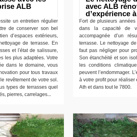
prise ALB
avec ALB réno
d’expérience à 
site un entretien régulier
Fort de plusieurs années 
ettre de conserver son bel
dans la capacité de vou
tien d’espaces extérieurs,
accompagnée d’un résul
ettoyage de terrasse. En
terrasse. Le nettoyage de 
ses et l'état de salissure,
faut pas négliger pour pr
es les plus adaptées. Votre
Son étanchéité et son iso
isée dans le domaine, vous
les conditions climatique
novation pour tous travaux
peuvent l’endommager. L’e
le revêtement de votre sol.
à votre profit pour réalise
us types de terrasses quel
Ath et dans tout le 7800.
és, pierres, carrelages...