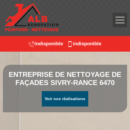
indisponible
indisponible
ENTREPRISE DE NETTOYAGE DE
FAÇADES SIVRY-RANCE 6470
Voir nos réalisations