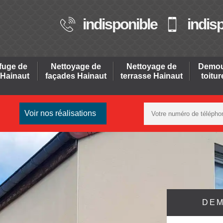
indisponible
indis
fuge de
Nettoyage de
Nettoyage de
Demou
 Hainaut
façades Hainaut
terrasse Hainaut
toitu
Voir nos réalisations
DEM