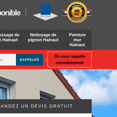
ponible
ssage de
Nettoyage de
Peinture
re Hainaut
pignon Hainaut
mur
Hainaut
On vous rappelle
immediatement
ANDEZ UN DEVIS GRATUIT