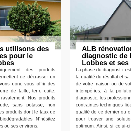
 utilisons des
ALB rénovatio
es pour le
diagnostic de l
bbes
Lobbes et ses 
uniquement des produits
La phase du diagnostic est 
ermettent de décrasser en
la qualité du résultat et sa
vons donc vous offrir des
de votre maison ou de vot
re de taille, terre cuite,
intempéries, à la pollu
e ravalement. Nos produits
diagnostic, les professio
oude, sans potasse, non
contraintes techniques li
s produits dont le taux de
qualité de ce dernier ou 
 biodégradables. N’hésitez
pour trouver une solutio
es ou ses environs.
optimum. Ainsi, si celui-c