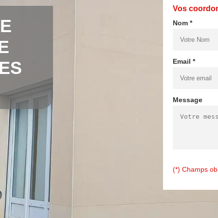
Vos coordo
DE
Nom *
E
Email *
ES
Message
(*) Champs obl