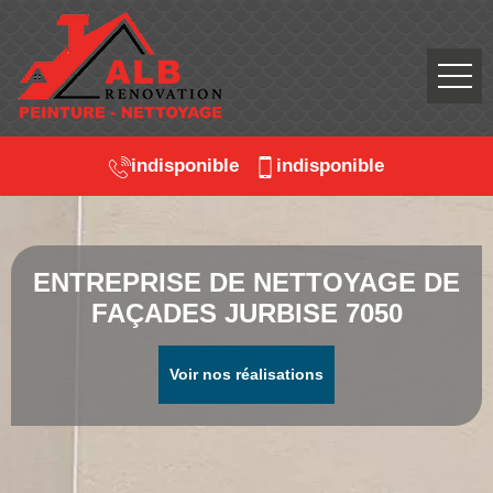
indisponible
indisponible
ENTREPRISE DE NETTOYAGE DE
FAÇADES JURBISE 7050
Voir nos réalisations