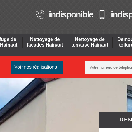
indisponible
indis
fuge de
Nettoyage de
Nettoyage de
Demou
 Hainaut
façades Hainaut
terrasse Hainaut
toitu
Voir nos réalisations
DEM