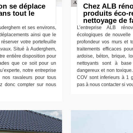
on se déplace
Chez ALB réno
ns tout le
produits éco-r
nettoyage de 
uderghem et ses environs,
L’entreprise ALB rénov
déplacements ainsi que le
écologiques de nouvelle 
réserver votre portefeuille
profondeur vos murs et t
avaux. Situé à Auderghem,
traitements efficaces pou
re entière disposition pour
ardoise, béton, brique, l
çades que ce soit pour un
nettoyants sont à base
’experte, notre entreprise
dangereux et non toxique.
e nos ravaleurs pour tous
COV sont inferieurs à 1 g
ez donc compter sur nous
pas à nous contacter si v