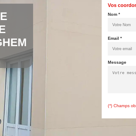
Vos coordo
DE
Nom *
E
Email *
GHEM
Message
(*) Champs obl