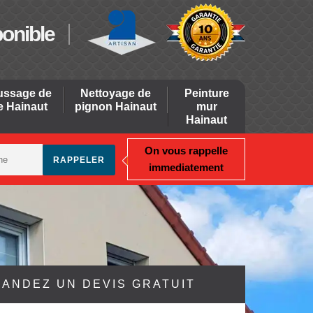
ponible
ssage de
Nettoyage de
Peinture
re Hainaut
pignon Hainaut
mur
Hainaut
On vous rappelle
immediatement
ANDEZ UN DEVIS GRATUIT