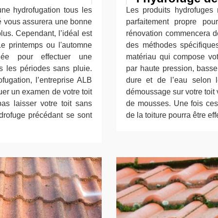
une hydrofugation tous les
Les produits hydrofuges 
ité vous assurera une bonne
parfaitement propre pour
us. Cependant, l’idéal est
rénovation commencera do
 Le printemps ou l'automne
des méthodes spécifiques 
ée pour effectuer une
matériau qui compose votr
s les périodes sans pluie.
par haute pression, basse
fugation, l’entreprise ALB
dure et de l’eau selon l
tuer un examen de votre toit
démoussage sur votre toit 
s laisser votre toit sans
de mousses. Une fois ces 
ydrofuge précédant se sont
de la toiture pourra être eff