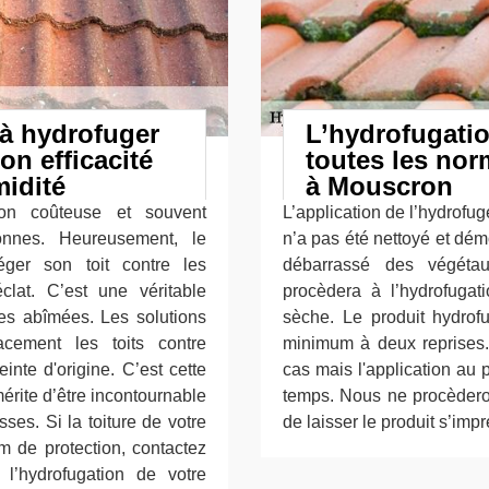
à hydrofuger
L’hydrofugatio
on efficacité
toutes les no
midité
à Mouscron
ion coûteuse et souvent
L’application de l’hydrofuge
onnes. Heureusement, le
n’a pas été nettoyé et dém
éger son toit contre les
débarrassé des végétaux
lat. C’est une véritable
procèdera à l’hydrofugati
res abîmées. Les solutions
sèche. Le produit hydrofu
acement les toits contre
minimum à deux reprises.
inte d'origine. C’est cette
cas mais l'application au p
mérite d’être incontournable
temps. Nous ne procèdero
sses. Si la toiture de votre
de laisser le produit s’imp
de protection, contactez
 l’hydrofugation de votre