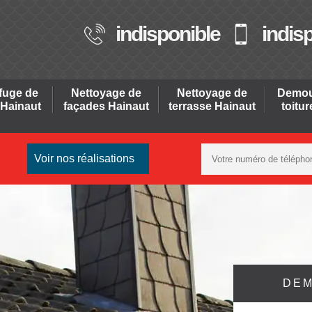
indisponible
indis
fuge de
Nettoyage de
Nettoyage de
Demou
 Hainaut
façades Hainaut
terrasse Hainaut
toitu
Voir nos réalisations
DEM