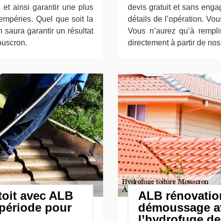
 et ainsi garantir une plus
devis gratuit et sans eng
empéries. Quel que soit la
détails de l’opération. Vo
 saura garantir un résultat
Vous n’aurez qu’à rempli
Mouscron.
directement à partir de no
toit avec ALB
ALB rénovation
 période pour
démoussage av
l’hydrofuge de