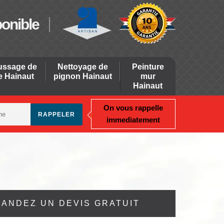
ponible
ssage de
Nettoyage de
Peinture
re Hainaut
pignon Hainaut
mur
Hainaut
On vous rappelle
immediatement
ANDEZ UN DEVIS GRATUIT