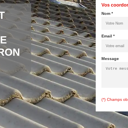
Vos coordo
T
Nom *
Email *
E
RON
Message
(*) Champs obl