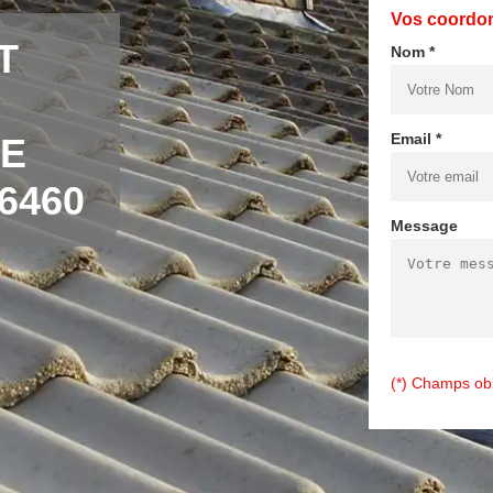
Vos coordo
T
Nom *
Email *
E
6460
Message
(*) Champs obl