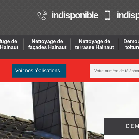
indisponible
indis
fuge de
Nettoyage de
Nettoyage de
Demou
 Hainaut
façades Hainaut
terrasse Hainaut
toitu
Voir nos réalisations
DEM