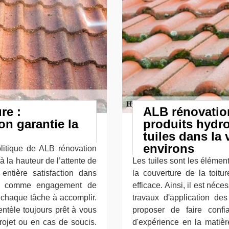
re :
ALB rénovation
on garantie la
produits hydr
tuiles dans la 
environs
olitique de ALB rénovation
 à la hauteur de l’attente de
Les tuiles sont les élémen
 entière satisfaction dans
la couverture de la toitur
ons comme engagement de
efficace. Ainsi, il est néc
r chaque tâche à accomplir.
travaux d'application de
ntèle toujours prêt à vous
proposer de faire conf
ojet ou en cas de soucis.
d'expérience en la matièr