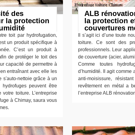
ité des
ALB rénovatio
 la protection
la protection e
humidité
couvertures mé
re toit par hydrofugation,
Il s’agit ici d’une toute 
est un produit spécifique à
toiture. Ce sont des pr
onée. C’est un produit à
professionnels. Leur appli
fin de protéger le toit des
de couverture (acier, alumin
our capacité de permettre à
Comme toutes hydrofug
e en entraînant avec elle les
d’humidité. Il agit comme au
e s'auto-nettoie grâce à un
anti-moisissure, résista
ts hydrofuges peuvent être
revêtement en métal a bes
votre toiture. L’entreprise
l’entreprise ALB rénovation
ofuge à Chimay, saura vous
rmes.