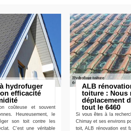
à hydrofuger
ALB rénovatio
on efficacité
toiture : Nous
midité
déplacement d
tout le 6460
ion coûteuse et souvent
onnes. Heureusement, le
Si vous êtes à la recher
éger son toit contre les
Chimay et ses environs po
lat. C’est une véritable
toit, ALB rénovation est 