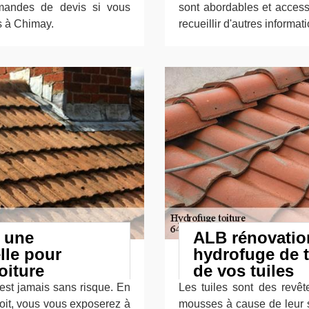
mandes de devis si vous
sont abordables et accessi
s à Chimay.
recueillir d'autres informat
z une
ALB rénovation
lle pour
hydrofuge de t
oiture
de vos tuiles
’est jamais sans risque. En
Les tuiles sont des revête
toit, vous vous exposerez à
mousses à cause de leur st