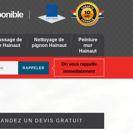
ponible
ssage de
Nettoyage de
Peinture
re Hainaut
pignon Hainaut
mur
Hainaut
On vous rappelle
immediatement
ANDEZ UN DEVIS GRATUIT