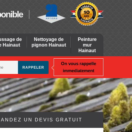
ponible
ssage de
Nettoyage de
Peinture
re Hainaut
pignon Hainaut
mur
Hainaut
On vous rappelle
immediatement
ANDEZ UN DEVIS GRATUIT