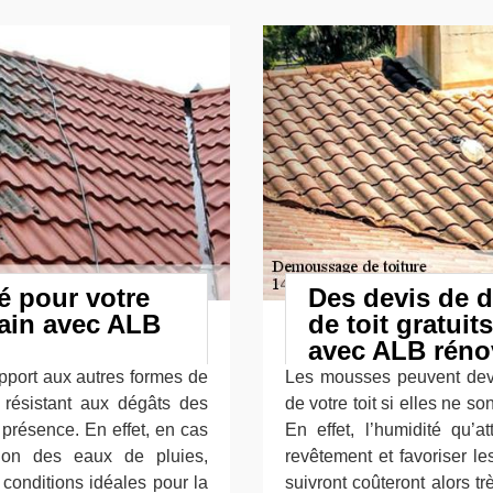
é pour votre
Des devis de d
hain avec ALB
de toit gratui
avec ALB réno
apport aux autres formes de
Les mousses peuvent deve
s résistant aux dégâts des
de votre toit si elles ne so
présence. En effet, en cas
En effet, l’humidité qu’a
tion des eaux de pluies,
revêtement et favoriser le
 conditions idéales pour la
suivront coûteront alors t