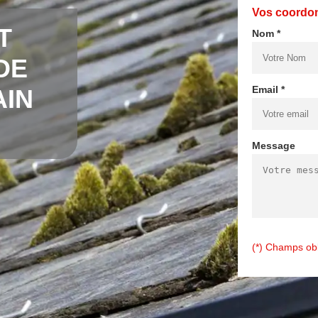
Vos coordo
T
Nom *
DE
Email *
AIN
Message
(*) Champs obl