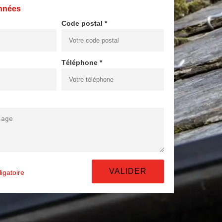
nnées
Code postal *
Téléphone *
igatoire