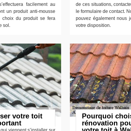
’effectuera facilement au
de ces situations, contact
ont un produit anti-mousse
le formulaire de contact.
Le choix du produit se fera
pouvez également nous j
 sol.
votre disposition.
er votre toit
Pourquoi chois
portant
rénovation po
votre toit à Wa
ui viennent s’installer sur