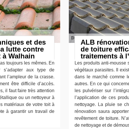
hniques et des
ALB rénovatio
a lutte contre
de toiture effi
t à Walhain
traitements à 
 pas toujours les mêmes. En
Les produits anti-mousse 
r s’adapter aux type de
végétaux parasites. Il exi
ant l’ampleur de la crasse.
dans le marché comme les 
nt être difficile d’accès.
autres. En ce qui concerne 
 il faut faire très attention
les pulvériser sur l’intég
étallique ou un nettoyeur à
l’application de ces prod
s matériaux de votre toit à
nettoyage. La pluie se ch
te à garantir un travail de
rénovation saura apporter
revêtement de toiture. N’a
de nettoyage et de démou