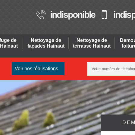
indisponible
indis
fuge de
Nettoyage de
Nettoyage de
Demou
 Hainaut
façades Hainaut
terrasse Hainaut
toitu
Voir nos réalisations
DEM