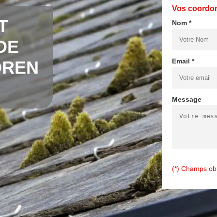
Vos coordo
T
Nom *
DE
Email *
OREN
Message
(*) Champs obl