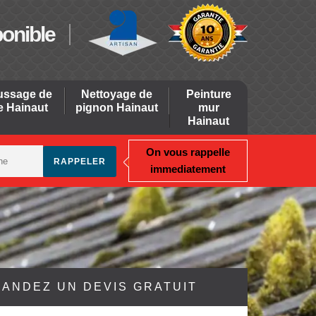
ponible
ssage de
Nettoyage de
Peinture
re Hainaut
pignon Hainaut
mur
Hainaut
On vous rappelle
immediatement
ANDEZ UN DEVIS GRATUIT