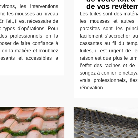
de vos revêtem
rons, les interventions
omme les mousses au niveau
Les tuiles sont des matéri
n fait, il est nécessaire de
les mousses et autres 
s types d'opérations. Pour
parasites sont les prin
des professionnels en la
facilement s’accrocher au
poser de faire confiance à
cassantes au fil du tem
en la matière et n'oubliez
tuiles, il est urgent de 
essants et accessibles à
raison est que plus le te
l’effet des racines et de
songez à confier le nettoy
vrais professionnels, fie
rénovation.