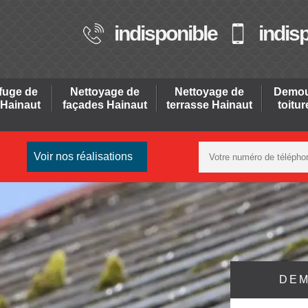
indisponible
indis
fuge de
Nettoyage de
Nettoyage de
Demou
 Hainaut
façades Hainaut
terrasse Hainaut
toitu
Voir nos réalisations
DEM