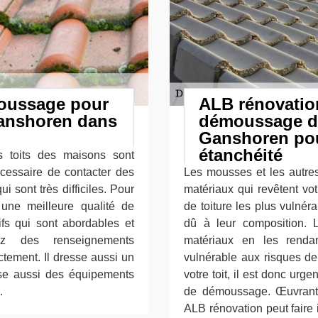
moussage pour
ALB rénovatio
Ganshoren dans
démoussage de 
Ganshoren pou
étanchéité
s toits des maisons sont
nécessaire de contacter des
Les mousses et les autres
i sont très difficiles. Pour
matériaux qui revêtent vot
une meilleure qualité de
de toiture les plus vulnéra
ifs qui sont abordables et
dû à leur composition. 
z des renseignements
matériaux en les rendan
ctement. Il dresse aussi un
vulnérable aux risques de 
ose aussi des équipements
votre toit, il est donc ur
.
de démoussage. Œuvrant 
ALB rénovation peut faire 