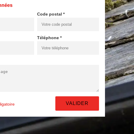
nnées
Code postal *
Téléphone *
igatoire